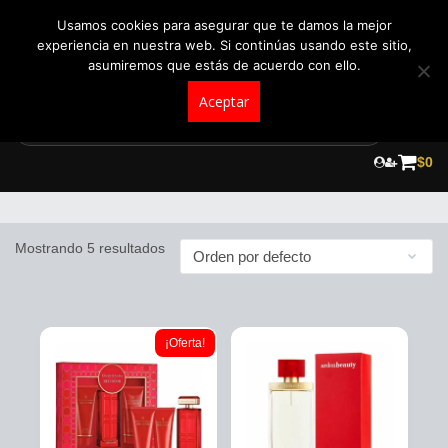
+57 321 5104488
pedidos@fraganceroscolombia.com.co
Usamos cookies para asegurar que te damos la mejor
experiencia en nuestra web. Si continúas usando este sitio,
asumiremos que estás de acuerdo con ello.
Aceptar
Skip
to
$
0
Elizabeth Arden
content
Mostrando 5 resultados
¡Oferta!