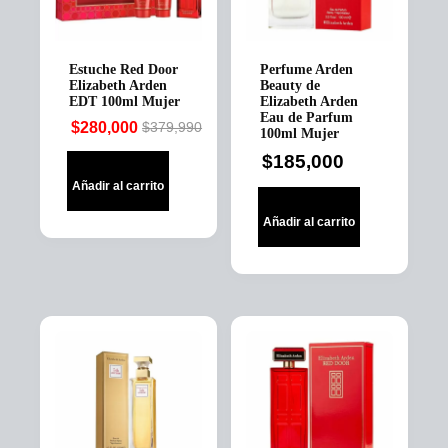
Estuche Red Door
Perfume Arden
Elizabeth Arden
Beauty de
EDT 100ml Mujer
Elizabeth Arden
Eau de Parfum
$
280,000
$
379,990
100ml Mujer
Original
Current
price
price
$
185,000
was:
is:
Añadir al carrito
$379,990.
$280,000.
Añadir al carrito