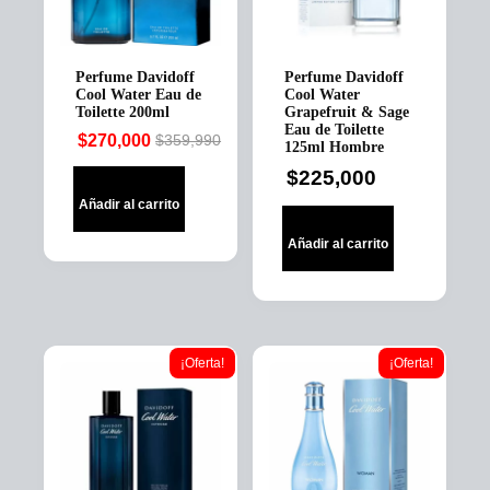
Perfume Davidoff
Perfume Davidoff
Cool Water Eau de
Cool Water
Toilette 200ml
Grapefruit & Sage
Eau de Toilette
$
270,000
$
359,990
125ml Hombre
Original
Current
price
price
$
225,000
was:
is:
Añadir al carrito
$359,990.
$270,000.
Añadir al carrito
¡Oferta!
¡Oferta!