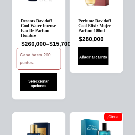
Decants Davidoff
Perfume Davidoff
Cool Water Intense
Cool Elixir Mujer
Eau De Parfum
Parfum 100ml
Hombre
$
280,000
$
260,000
–
$
15,700
Price
range:
Gana hasta 260
Añadir al carrito
$15,700
puntos.
through
$260,000
Seleccionar
opciones
Este
producto
tiene
múltiples
¡Oferta!
variantes.
Las
opciones