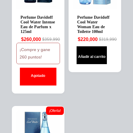
Perfume Davidoff
Perfume Davidoff
Cool Water Intense
Cool Water
Eau de Parfum x
Woman Eau de
125ml
Toilette 100ml
$
260,000
$
220,000
$
359,990
$
319,990
Original
Current
Original
Current
price
price
price
price
¡Compre y gane
was:
is:
was:
is:
260 puntos!
Añadir al carrito
$359,990.
$260,000.
$319,990.
$220,000.
Agotado
¡Oferta!