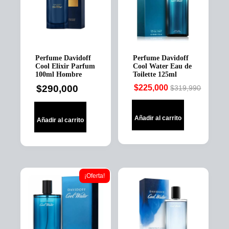
se
pueden
elegir
en
la
página
Perfume Davidoff
Perfume Davidoff
de
Cool Elixir Parfum
Cool Water Eau de
producto
100ml Hombre
Toilette 125ml
$
290,000
$
225,000
$
319,990
Original
Current
price
price
was:
is:
Añadir al carrito
Añadir al carrito
$319,990.
$225,000.
¡Oferta!