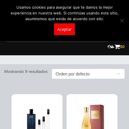
+57 321 5104488
pedidos@fraganceroscolombia.com.co
Usamos cookies para asegurar que te damos la mejor
experiencia en nuestra web. Si continúas usando este sitio,
asumiremos que estás de acuerdo con ello.
Aceptar
Skip
to
$
0
Davidoff
content
Mostrando 9 resultados