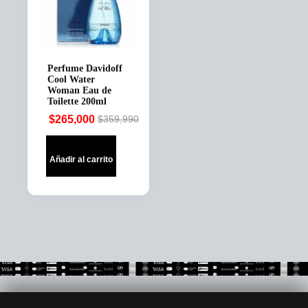
Perfume Davidoff
Cool Water
Woman Eau de
Toilette 200ml
$
265,000
$
359,990
Original
Current
price
price
was:
is:
Añadir al carrito
$359,990.
$265,000.