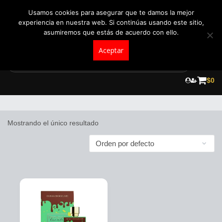
+57 321 5104488
pedidos@fraganceroscolombia.com.co
Usamos cookies para asegurar que te damos la mejor
experiencia en nuestra web. Si continúas usando este sitio,
asumiremos que estás de acuerdo con ello.
Aceptar
Skip
to
$
0
Anfar
content
Mostrando el único resultado