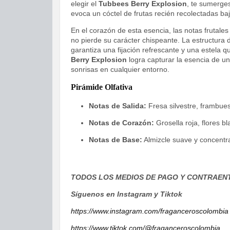
elegir el
Tubbees Berry Explosion
, te sumerges
evoca un cóctel de frutas recién recolectadas ba
En el corazón de esta esencia, las notas frutale
no pierde su carácter chispeante. La estructura 
garantiza una fijación refrescante y una estela qu
Berry Explosion
logra capturar la esencia de un
sonrisas en cualquier entorno.
Pirámide Olfativa
Notas de Salida:
Fresa silvestre, frambue
Notas de Corazón:
Grosella roja, flores b
Notas de Base:
Almizcle suave y concentra
TODOS LOS MEDIOS DE PAGO Y CONTRAEN
Síguenos en Instagram y Tiktok
https://www.instagram.com/fraganceroscolombia
https://www.tiktok.com/@fraganceroscolombia