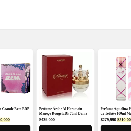
na Grande Rem EDP
Perfume Árabe Al Haramain
Perfume Aquolina P
Manege Rouge EDP 75ml Dama
de Toilette 100ml M
ginal
Current
Origina
0,000
$
435,000
$
279,990
$
210,00
ce
price
price
:
is:
was: