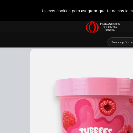
+57 321 5104488
Usamos cookies para asegurar que te damos la me
Skip
to
content