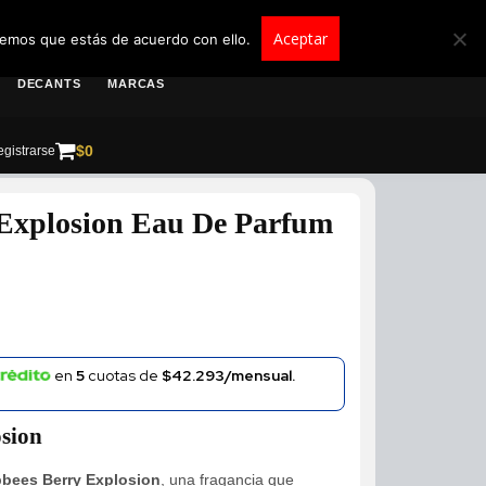
roscolombia.com.co
Aceptar
remos que estás de acuerdo con ello.
DECANTS
MARCAS
$
0
gistrarse
Explosion Eau De Parfum
en
5
cuotas de
$42.293/mensual.
sion
bees Berry Explosion
, una fragancia que