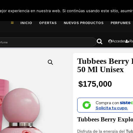
pedidos@fragance
jor experiencia en nuestra web. Si continúas usando este sitio, asumi
INICIO
OFERTAS
NUEVOS PRODUCTOS
PERFUMES
Acceder
Re
Tubbees Berry 
50 Ml Unisex
$
175,000
Compra con
Solicita tu cupo.
Tubbees Berry Explo
Disfruta de la energía del
Tub