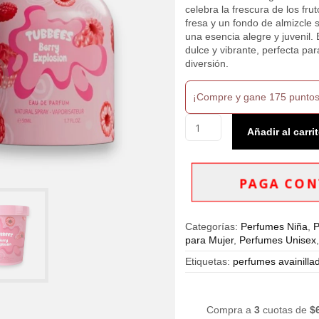
celebra la frescura de los fr
fresa y un fondo de almizcle
una esencia alegre y juvenil. 
dulce y vibrante, perfecta pa
diversión.
¡Compre y gane 175 puntos
Tubbees
Añadir al carri
Berry
Explosion
Eau
De
PAGA CON
Parfum
50
Ml
Categorías:
Perfumes Niña
,
P
Unisex
para Mujer
,
Perfumes Unisex
cantidad
Etiquetas:
perfumes avainilla
Compra a
3
cuotas de
$