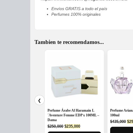
Envíos GRATIS a todo el país
Perfumes 100% originales
Tambien te recomendamos...
❮
Perfume Árabe Al Haramain L
Perfume Aria
´Aventure Femme EDP x 100ML –
100ml
Dama
Ori
$
435,000
$
29
Original
Current
$
250,000
$
235,000
pri
price
price
was