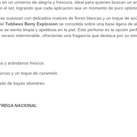
 en un universo de alegría y frescura, ideal para quienes buscan un ar
jo el sol, logrando que cada aplicación sea un momento de puro optimis
s se suavizan con delicados matices de flores blancas y un toque de az
del
Tubbees Berry Explosion
se consolida sobre una base ligera de a
e se siente limpia y apetitosa en la piel. Este perfume es la opción per
 verano interminable, ofreciendo una fragancia que destaca por su sim
sa y arándanos frescos.
lancas y un toque de caramelo.
do de bayas silvestres.
TREGA NACIONAL