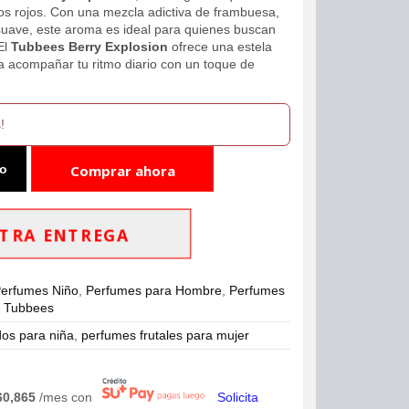
utos rojos. Con una mezcla adictiva de frambuesa,
 suave, este aroma es ideal para quienes buscan
El
Tubbees Berry Explosion
ofrece una estela
ra acompañar tu ritmo diario con un toque de
!
to
Comprar ahora
TRA ENTREGA
erfumes Niño
,
Perfumes para Hombre
,
Perfumes
,
Tubbees
dos para niña
,
perfumes frutales para mujer
60,865
/mes con
Solicita