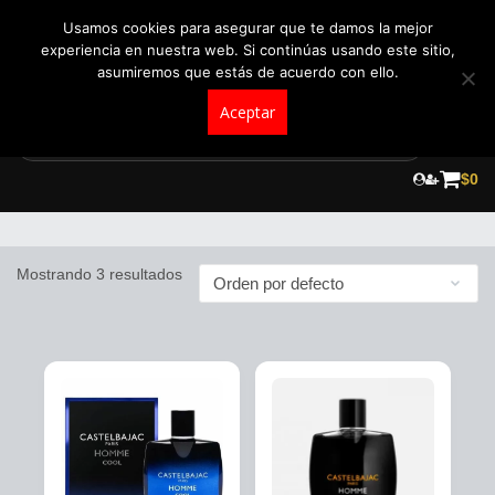
+57 321 5104488
pedidos@fraganceroscolombia.com.co
Usamos cookies para asegurar que te damos la mejor
experiencia en nuestra web. Si continúas usando este sitio,
asumiremos que estás de acuerdo con ello.
Aceptar
Skip
to
$
0
Castelbajac
content
Mostrando 3 resultados