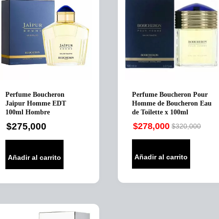
Perfume Boucheron
Perfume Boucheron Pour
Jaipur Homme EDT
Homme de Boucheron Eau
100ml Hombre
de Toilette x 100ml
$
275,000
$
278,000
$
320,000
Original
Current
price
price
was:
is:
Añadir al carrito
Añadir al carrito
$320,000.
$278,000.