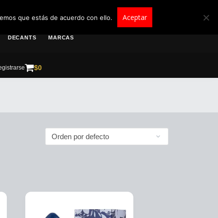
roscolombia.com.co
Aceptar
remos que estás de acuerdo con ello.
DECANTS
MARCAS
$
0
gistrarse