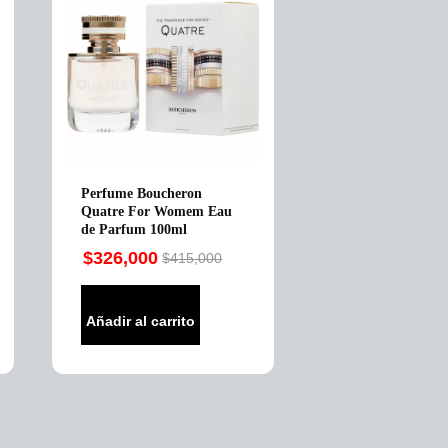
Perfume Boucheron
Quatre For Womem Eau
de Parfum 100ml
$
326,000
$
415,000
Original
Current
price
price
was:
is:
Añadir al carrito
$415,000.
$326,000.