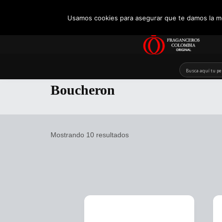
+57 321 5104488
Usamos cookies para asegurar que te damos la me
Skip
to
Boucheron
content
Mostrando 10 resultados