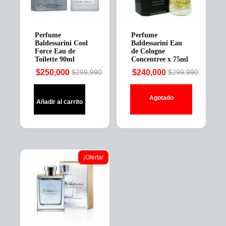
Perfume
Perfume
Baldessarini Cool
Baldessarini Eau
Force Eau de
de Cologne
Toilette 90ml
Concentree x 75ml
$
250,000
$
240,000
$
299,990
$
299,990
Original
Current
Original
Current
price
price
price
price
Agotado
was:
is:
was:
is:
Añadir al carrito
$299,990.
$250,000.
$299,990.
$240,000.
¡Oferta!