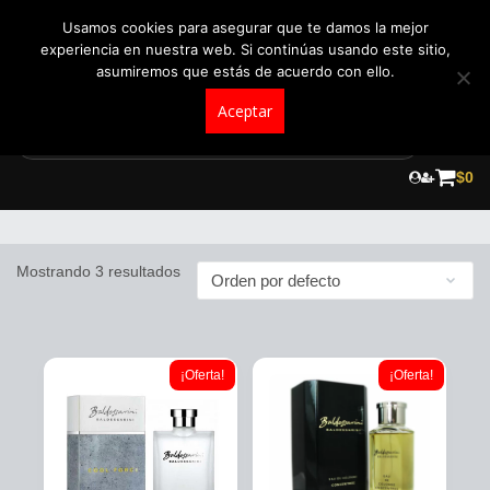
+57 321 5104488
pedidos@fraganceroscolombia.com.co
Usamos cookies para asegurar que te damos la mejor
experiencia en nuestra web. Si continúas usando este sitio,
asumiremos que estás de acuerdo con ello.
Aceptar
Skip
to
$
0
Baldessarini
content
Mostrando 3 resultados
¡Oferta!
¡Oferta!