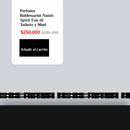
Perfume
Baldessarini Nautic
Spirit Eau de
Toilette x 90ml
$
250,000
$
299,990
Original
Current
price
price
was:
is:
Añadir al carrito
$299,990.
$250,000.