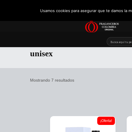
+57 321 5104488
Usamos cookies para asegurar que te damos la me
Skip
to
unisex
content
Mostrando 7 resultados
¡Oferta!