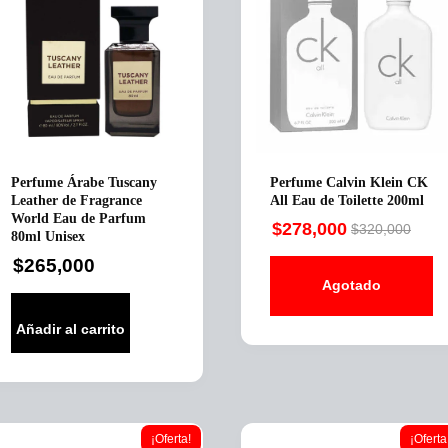
Perfume Árabe Tuscany
Perfume Calvin Klein CK
Leather de Fragrance
All Eau de Toilette 200ml
World Eau de Parfum
$
278,000
$
320,000
80ml Unisex
Original
Current
$
265,000
price
price
Agotado
was:
is:
$320,000.
$278,000.
Añadir al carrito
¡Oferta!
¡Oferta