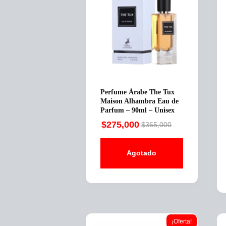
Perfume Árabe The Tux
Maison Alhambra Eau de
Parfum – 90ml – Unisex
$
275,000
$
365,000
Original
Current
price
price
Agotado
was:
is:
$365,000.
$275,000.
¡Oferta!