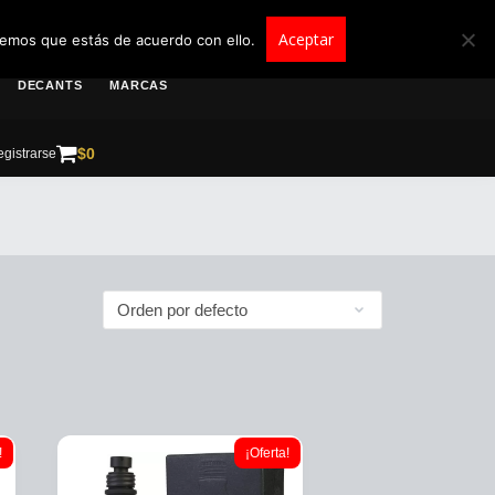
roscolombia.com.co
Aceptar
remos que estás de acuerdo con ello.
DECANTS
MARCAS
$
0
gistrarse
!
¡Oferta!