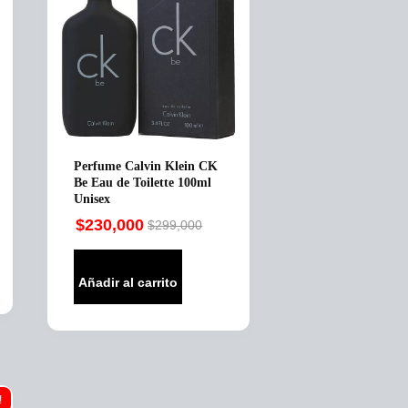
Perfume Calvin Klein CK
Be Eau de Toilette 100ml
Unisex
$
230,000
$
299,000
Original
Current
price
price
was:
is:
Añadir al carrito
$299,000.
$230,000.
!