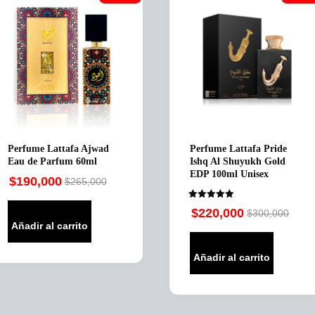
Perfume Lattafa Ajwad
Perfume Lattafa Pride
Eau de Parfum 60ml
Ishq Al Shuyukh Gold
EDP 100ml Unisex
$
190,000
$
265,000
Original
Current
price
price
Valorado en
$
220,000
$
300,000
5.00
Original
Current
was:
is:
de 5
Añadir al carrito
price
price
$265,000.
$190,000.
was:
is:
Añadir al carrito
$300,000.
$220,000.