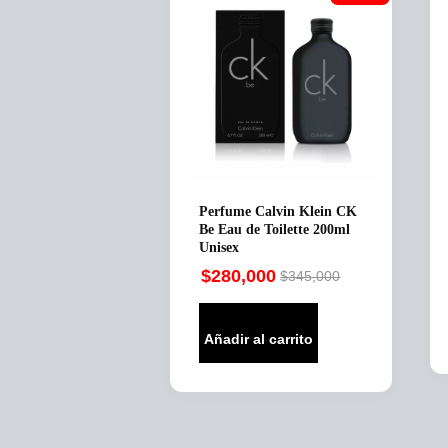
Perfume Calvin Klein CK
Be Eau de Toilette 200ml
Unisex
$
280,000
$
345,000
Original
Current
price
price
was:
is:
Añadir al carrito
$345,000.
$280,000.