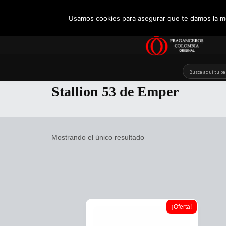
+57 321 5104488
Usamos cookies para asegurar que te damos la me
Skip
to
Stallion 53 de Emper
content
Mostrando el único resultado
¡Oferta!