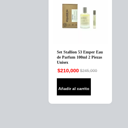
Set Stallion 53 Emper Eau
de Parfum 100ml 2 Piezas
Unisex
$
210,000
$
245,000
Original
Current
price
price
was:
is:
Añadir al carrito
$245,000.
$210,000.