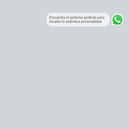
Encuentra el perfume perfecto para
resaltar tu auténtica personalidad
Perfumería Online Fraganceros Colombia
Correo:
pedidos@fraganceroscolombia.com.co
Celular:
+57 321 5104488