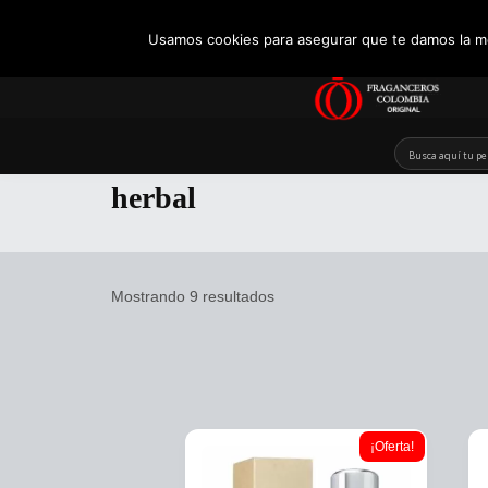
+57 321 5104488
Usamos cookies para asegurar que te damos la me
Skip
to
herbal
content
Mostrando 9 resultados
¡Oferta!