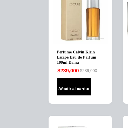
Perfume Calvin Klein
Escape Eau de Parfum
100ml Dama
$
239,000
$
289,000
Original
Current
price
price
was:
is:
Añadir al carrito
$289,000.
$239,000.