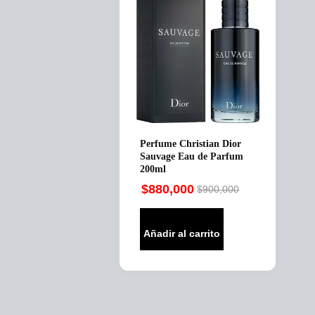
Perfume Christian Dior
Sauvage Eau de Parfum
200ml
$
880,000
$
900,000
Original
Current
price
price
was:
is:
Añadir al carrito
$900,000.
$880,000.