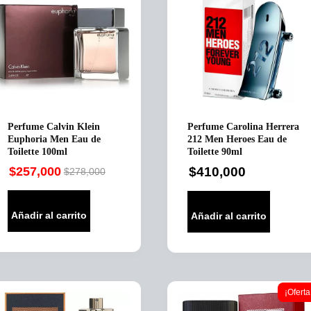
Perfume Calvin Klein
Perfume Carolina Herrera
Euphoria Men Eau de
212 Men Heroes Eau de
Toilette 100ml
Toilette 90ml
$
257,000
$
410,000
$
278,000
Original
Current
price
price
was:
is:
Añadir al carrito
Añadir al carrito
$278,000.
$257,000.
¡Oferta