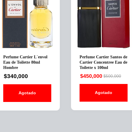
Perfume Cartier L´envol
Perfume Cartier Santos de
Eau de Toilette 80ml
Cartier Concentree Eau de
Hombre
Toilette x 100ml
$
340,000
$
450,000
$
500,000
Original
Current
price
price
Agotado
Agotado
was:
is:
$500,000.
$450,000.