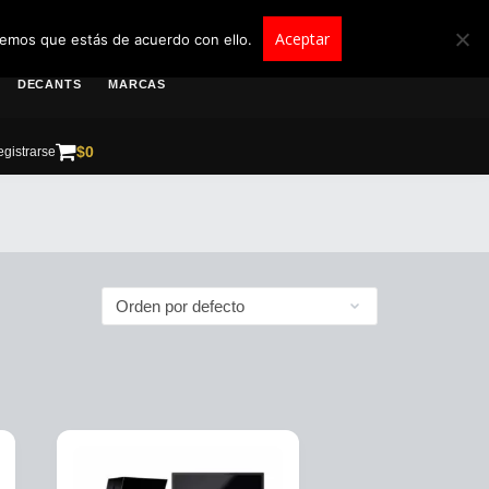
roscolombia.com.co
Aceptar
remos que estás de acuerdo con ello.
DECANTS
MARCAS
$
0
gistrarse