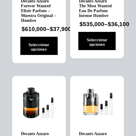
Decants Azzaro
Decants Azzaro
de
Forever Wanted
The Most Wanted
producto
Elixir Parfum –
Eau De Parfum
Muestra Original –
Intense Hombre
Hombre
$
535,000
–
$
36,100
Price
$
610,000
–
$
37,900
Price
range:
range:
Seleccionar
$36,100
opciones
Seleccionar
$37,900
opciones
through
through
Este
$535,000
Este
producto
$610,000
producto
tiene
tiene
múltiples
múltiples
variantes.
variantes.
Las
Las
opciones
opciones
se
se
pueden
pueden
elegir
elegir
en
en
la
la
página
página
de
Decants Azzaro
Decants Azzaro