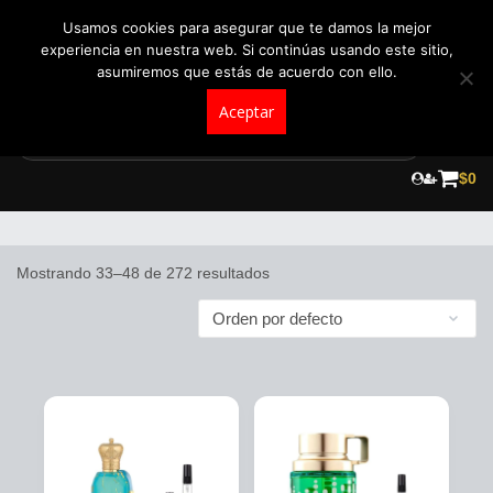
+57 321 5104488
pedidos@fraganceroscolombia.com.co
Usamos cookies para asegurar que te damos la mejor
experiencia en nuestra web. Si continúas usando este sitio,
asumiremos que estás de acuerdo con ello.
Aceptar
Skip
to
$
0
Decants de perfumes originales
content
Mostrando 33–48 de 272 resultados