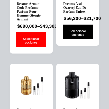
página
página
Decants Armani
Decants Asal
de
de
Code Profumo
Ozareej Eau De
producto
producto
Parfum Pour
Parfum Unisex
Homme Giorgio
$
56,200
–
$
21,700
Armani
Price
$
690,000
–
$
43,300
range:
Price
Seleccionar
$21,700
range:
opciones
Seleccionar
through
$43,300
opciones
Este
$56,200
through
producto
Este
tiene
$690,000
producto
múltiples
tiene
variantes.
múltiples
Las
variantes.
opciones
Las
se
opciones
pueden
se
elegir
pueden
en
elegir
la
en
página
la
de
página
producto