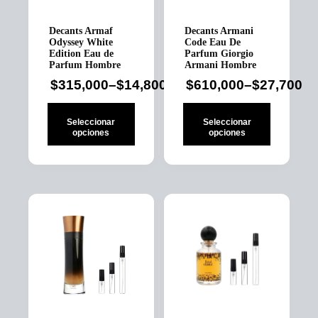
la
la
página
página
Decants Armaf
Decants Armani
de
de
Odyssey White
Code Eau De
producto
producto
Edition Eau de
Parfum Giorgio
Parfum Hombre
Armani Hombre
$
315,000
–
$
14,800
$
610,000
–
$
27,700
Price
Price
range:
range:
Seleccionar
Seleccionar
$14,800
$27,700
opciones
opciones
through
through
Este
Este
$315,000
$610,000
producto
producto
tiene
tiene
múltiples
múltiples
variantes.
variantes.
Las
Las
opciones
opciones
se
se
pueden
pueden
elegir
elegir
en
en
la
la