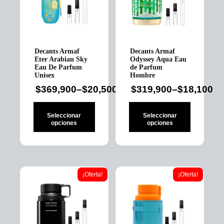
Decants Armaf
Decants Armaf
Eter Arabian Sky
Odyssey Aqua Eau
Eau De Parfum
de Parfum
Unisex
Hombre
$
369,900
–
$
20,500
$
319,900
–
$
18,100
Price
Price
range:
range:
Seleccionar
Seleccionar
$20,500
$18,100
opciones
opciones
through
through
Este
Este
$369,900
$319,900
producto
producto
tiene
tiene
múltiples
múltiples
¡Oferta!
¡Oferta!
variantes.
variantes.
Las
Las
opciones
opciones
se
se
pueden
pueden