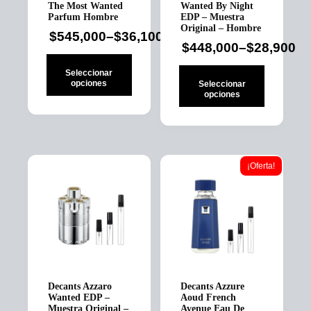
de
producto
The Most Wanted
Wanted By Night
producto
Parfum Hombre
EDP – Muestra
Original – Hombre
$
545,000
–
$
36,100
Price
$
448,000
–
$
28,900
Price
range:
range:
Seleccionar
$36,100
opciones
Seleccionar
$28,900
opciones
through
through
Este
$545,000
Este
producto
$448,000
producto
tiene
tiene
múltiples
múltiples
variantes.
¡Oferta!
variantes.
Las
Las
opciones
opciones
se
se
pueden
pueden
elegir
elegir
en
en
la
la
página
página
de
Decants Azzaro
Decants Azzure
de
producto
Wanted EDP –
Aoud French
producto
Muestra Original –
Avenue Eau De