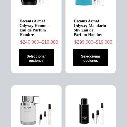
elegir
elegir
en
en
la
la
página
página
Decants Armaf
Decants Armaf
de
de
Odyssey Homme
Odyssey Mandarin
producto
producto
Eau de Parfum
Sky Eau de
Hombre
Parfum Hombre
$
240,000
–
$
19,000
$
299,000
–
$
19,000
Price
Price
range:
range:
Seleccionar
Seleccionar
$19,000
$19,000
opciones
opciones
through
through
$240,000
$299,000
Este
Este
producto
producto
tiene
tiene
múltiples
múltiples
variantes.
variantes.
Las
Las
opciones
opciones
se
se
pueden
pueden
elegir
elegir
en
en