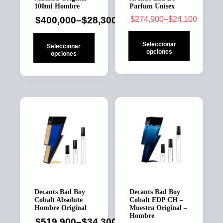
100ml Hombre
Parfum Unisex
$
400,000
–
$
28,300
$
274,900
–
$
24,100
Price
Price
range:
range:
Seleccionar
$24,100
Seleccionar
$28,300
opciones
opciones
through
through
$274,900
Este
Este
$400,000
producto
producto
tiene
tiene
múltiples
múltiples
variantes.
variantes.
Las
Las
opciones
opciones
se
se
pueden
pueden
elegir
elegir
en
en
la
la
página
página
Decants Bad Boy
Decants Bad Boy
de
de
Cobalt Absolute
Cobalt EDP CH –
producto
producto
Hombre Original
Muestra Original –
Hombre
$
519,900
–
$
34,300