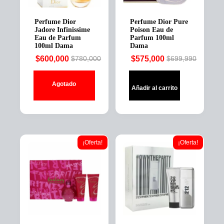
Perfume Dior
Perfume Dior Pure
Jadore Infinissime
Poison Eau de
Eau de Parfum
Parfum 100ml
100ml Dama
Dama
$
600,000
$
575,000
$
780,000
$
699,990
Original
Current
Original
Current
price
price
price
price
Agotado
was:
is:
was:
is:
Añadir al carrito
$780,000.
$600,000.
$699,990.
$575,000.
¡Oferta!
¡Oferta!