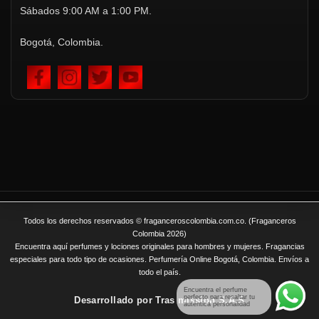
Sábados 9:00 AM a 1:00 PM.
Bogotá, Colombia.
Todos los derechos reservados © fraganceroscolombia.com.co. (Fraganceros
Colombia 2026)
Encuentra aquí perfumes y lociones originales para hombres y mujeres. Fragancias
especiales para todo tipo de ocasiones. Perfumería Online Bogotá, Colombia. Envíos a
todo el país.
Encuentra el perfume
perfecto para resaltar tu
Desarrollado por
Tras mission S.A.S
auténtica personalidad