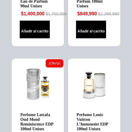
Eau de Parfum
Parfum 100ml
90ml Unisex
Unisex
$
1,400,000
$
849,990
$
1,750,000
$
1,299,990
Original
Current
Original
Current
price
price
price
price
was:
is:
was:
is:
Añadir al carrito
Añadir al carrito
$1,750,000.
$1,400,000.
$1,299,990.
$849,990.
¡Oferta!
Perfume Lattafa
Perfume Louis
Oud Mood
Vuitton
Reminiscence EDP
L’Immensité EDP
100ml Unisex
100ml Unisex