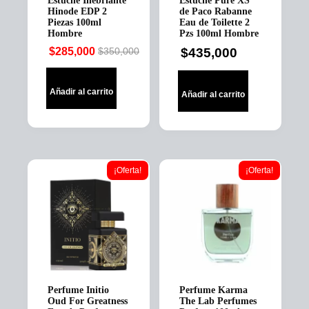
Estuche Inebriante
Estuche Pure XS
Hinode EDP 2
de Paco Rabanne
Piezas 100ml
Eau de Toilette 2
Hombre
Pzs 100ml Hombre
$
285,000
$
435,000
$
350,000
Original
Current
price
price
was:
is:
Añadir al carrito
Añadir al carrito
$350,000.
$285,000.
¡Oferta!
¡Oferta!
Perfume Initio
Perfume Karma
Oud For Greatness
The Lab Perfumes