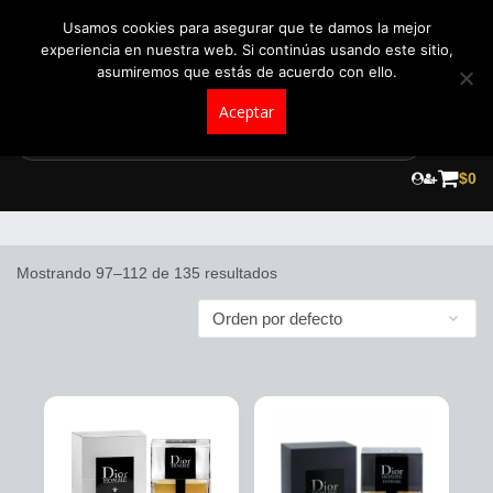
+57 321 5104488
pedidos@fraganceroscolombia.com.co
Usamos cookies para asegurar que te damos la mejor
experiencia en nuestra web. Si continúas usando este sitio,
asumiremos que estás de acuerdo con ello.
Aceptar
Skip
to
$
0
amaderado
content
Mostrando 97–112 de 135 resultados