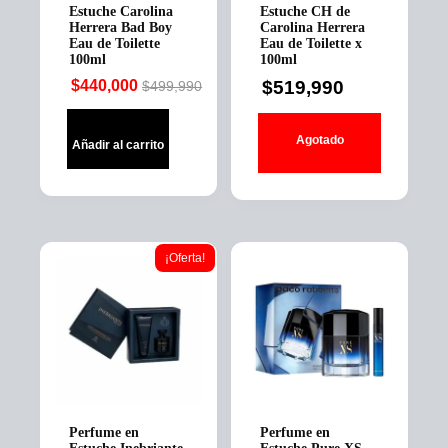
Estuche Carolina
Estuche CH de
Herrera Bad Boy
Carolina Herrera
Eau de Toilette
Eau de Toilette x
100ml
100ml
$
440,000
$
519,990
$
499,990
Original
Current
price
price
was:
is:
Agotado
Añadir al carrito
$499,990.
$440,000.
¡Oferta!
Perfume en
Perfume en