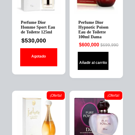
Perfume Dior
Perfume Dior
Homme Sport Eau
Hypnotic Poison
de Toilette 125ml
Eau de Toilette
100ml Dama
$
530,000
$
600,000
$
699,990
Original
Current
price
price
Agotado
was:
is:
Añadir al carrito
$699,990.
$600,000.
¡Oferta!
¡Oferta!