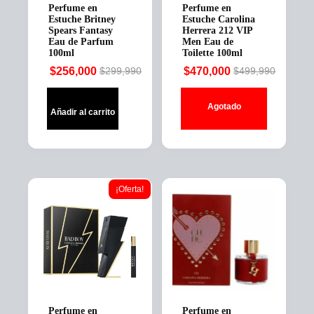
Perfume en
Perfume en
Estuche Britney
Estuche Carolina
Spears Fantasy
Herrera 212 VIP
Eau de Parfum
Men Eau de
100ml
Toilette 100ml
$
256,000
$
470,000
$
299,990
$
499,990
Original
Current
Original
Current
price
price
price
price
Agotado
was:
is:
was:
is:
Añadir al carrito
$299,990.
$256,000.
$499,990.
$470,000.
¡Oferta!
Perfume en
Perfume en