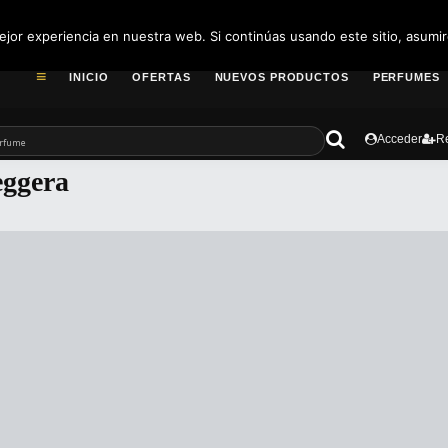
pedidos@fragance
jor experiencia en nuestra web. Si continúas usando este sitio, asumi
INICIO
OFERTAS
NUEVOS PRODUCTOS
PERFUMES
Acceder
Re
eggera