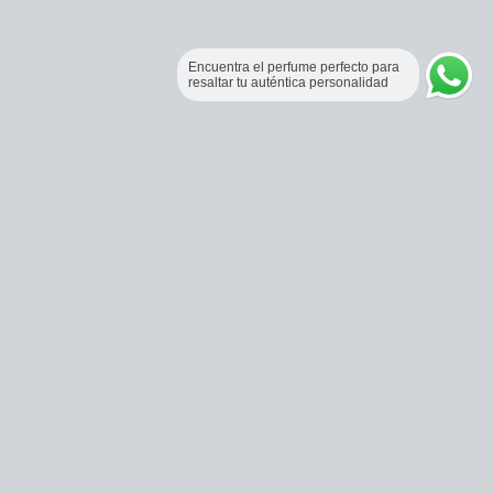
Encuentra el perfume perfecto para
resaltar tu auténtica personalidad
Perfumería Online Fraganceros Colombia
Correo:
pedidos@fraganceroscolombia.com.co
Celular:
+57 321 5104488