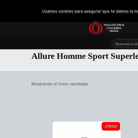
+57 321 5104488
Usamos cookies para asegurar que te damos la me
Skip
to
Allure Homme Sport Superl
content
Mostrando el único resultado
¡Oferta!