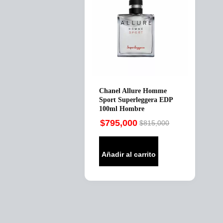
Chanel Allure Homme
Sport Superleggera EDP
100ml Hombre
$
795,000
$
815,000
Original
Current
price
price
was:
is:
Añadir al carrito
$815,000.
$795,000.