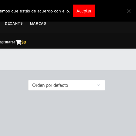
roscolombia.com.co
Aceptar
remos que estás de acuerdo con ello.
DECANTS
MARCAS
$
0
gistrarse