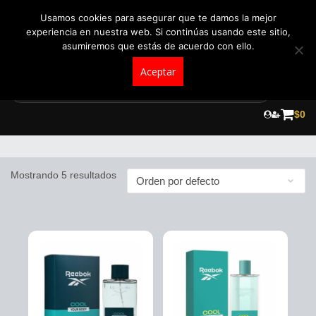
+57 321 5104488
pedidos@fraganceroscolombia.com.co
Usamos cookies para asegurar que te damos la mejor
experiencia en nuestra web. Si continúas usando este sitio,
asumiremos que estás de acuerdo con ello.
Aceptar
Skip
to
$
0
Reebok
content
Mostrando 5 resultados