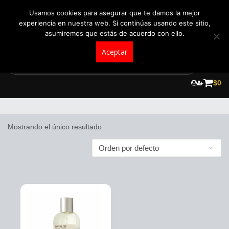
+57 321 5104488
pedidos@fraganceroscolombia.com.co
Usamos cookies para asegurar que te damos la mejor
experiencia en nuestra web. Si continúas usando este sitio,
asumiremos que estás de acuerdo con ello.
Aceptar
Skip
to
$
0
Le Labo
content
Mostrando el único resultado