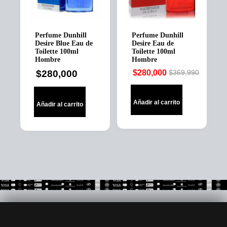
Perfume Dunhill
Perfume Dunhill
Desire Blue Eau de
Desire Eau de
Toilette 100ml
Toilette 100ml
Hombre
Hombre
$
280,000
$
280,000
$
369,990
Original
Current
price
price
was:
is:
Añadir al carrito
Añadir al carrito
$369,990.
$280,000.