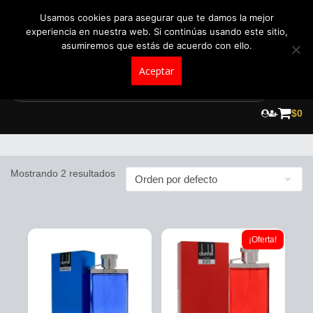
+57 321 5104488
pedidos@fraganceroscolombia.com.co
Usamos cookies para asegurar que te damos la mejor
experiencia en nuestra web. Si continúas usando este sitio,
asumiremos que estás de acuerdo con ello.
Aceptar
Skip
to
$
0
Dunhill
content
Mostrando 2 resultados
¡Oferta!