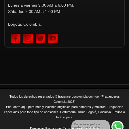
Lunes a viernes 9:00 AM a 6:00 PM.
Sábados 9:00 AM a 1:00 PM.
Bogotá, Colombia.
Todos los derechos reservados © fraganceroscolombia.com.co. (Fraganceros
Colombia 2026)
Encuentra aquí perfumes y lociones originales para hombres y mujeres. Fragancias
especiales para todo tipo de ocasiones. Perfumería Online Bogotá, Colombia. Envíos a
todo el país.
Encuentra el perfume
perfecto para resaltar tu
Desarrollado por
Tras mission S.A.S