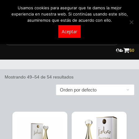
+57 321 5104488
pedidos@fraganceroscolombia.com.co
Usamos cookies para asegurar que te damos la mejor
experiencia en nuestra web. Si continúas usando este sitio,
asumiremos que estás de acuerdo con ello.
Aceptar
Skip
to
$
0
Dior
content
Mostrando 49–54 de 54 resultados