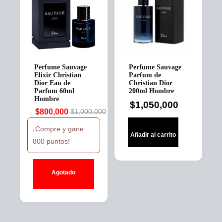
Perfume Sauvage
Perfume Sauvage
Elixir Christian
Parfum de
Dior Eau de
Christian Dior
Parfum 60ml
200ml Hombre
Hombre
$
1,050,000
$
800,000
$
1,000,000
Original
Current
price
price
¡Compre y gane
Añadir al carrito
was:
is:
800 puntos!
$1,000,000.
$800,000.
Agotado