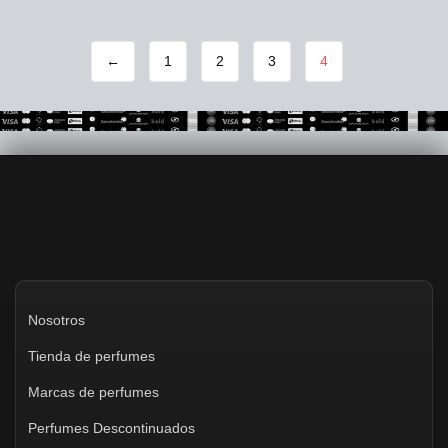
←
1
2
3
4
Nosotros
Tienda de perfumes
Marcas de perfumes
Perfumes Descontinuados