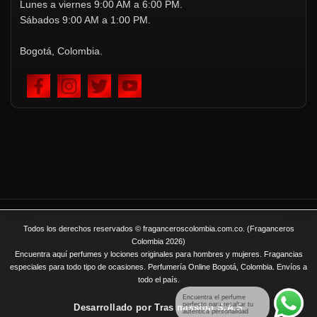
Lunes a viernes 9:00 AM a 6:00 PM.
Sábados 9:00 AM a 1:00 PM.
Bogotá, Colombia.
Todos los derechos reservados © fraganceroscolombia.com.co. (Fraganceros
Colombia 2026)
Encuentra aquí perfumes y lociones originales para hombres y mujeres. Fragancias
especiales para todo tipo de ocasiones. Perfumería Online Bogotá, Colombia. Envíos a
todo el país.
Encuentra el perfume
perfecto para resaltar tu
Desarrollado por
Tras mission S.A.S
auténtica personalidad