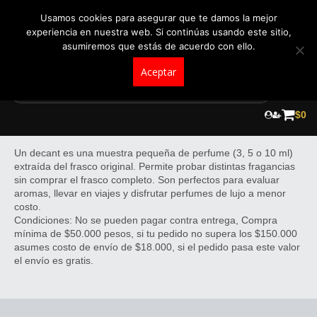
+57 321 5104488
pedidos@fraganceroscolombia.com.co
Usamos cookies para asegurar que te damos la mejor
experiencia en nuestra web. Si continúas usando este sitio,
asumiremos que estás de acuerdo con ello.
Aceptar
Skip
to
$
0
Decants
content
Un decant es una muestra pequeña de perfume (3, 5 o 10 ml)
extraída del frasco original. Permite probar distintas fragancias
sin comprar el frasco completo. Son perfectos para evaluar
aromas, llevar en viajes y disfrutar perfumes de lujo a menor
costo.
Condiciones: No se pueden pagar contra entrega, Compra
mínima de $50.000 pesos, si tu pedido no supera los $150.000
asumes costo de envío de $18.000, si el pedido pasa este valor
el envío es gratis.