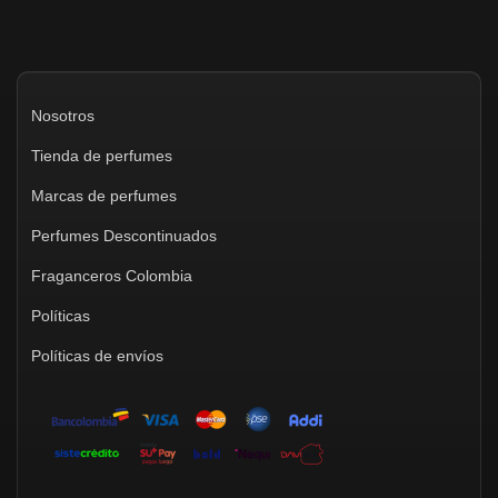
de
de
producto
producto
Nosotros
Tienda de perfumes
Marcas de perfumes
Perfumes Descontinuados
Fraganceros Colombia
Políticas
Políticas de envíos